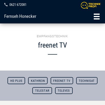
0621 672081
Fernseh Honecker
EMPFANGSTECHNIK
freenet TV
HD PLUS
KATHREIN
FREENET TV
TECHNISAT
TELESTAR
TELEVES