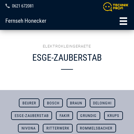
0621 672081
Fernseh Honecker
ELEKTROKLEINGERAETE
ESGE-ZAUBERSTAB
BEURER
BOSCH
BRAUN
DELONGHI
ESGE-ZAUBERSTAB
FAKIR
GRUNDIG
KRUPS
NIVONA
RITTERWERK
ROMMELSBACHER