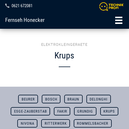
0621 672081
Fernseh Honecker
ELEKTROKLEINGERAETE
Krups
BEURER
BOSCH
BRAUN
DELONGHI
ESGE-ZAUBERSTAB
FAKIR
GRUNDIG
KRUPS
NIVONA
RITTERWERK
ROMMELSBACHER